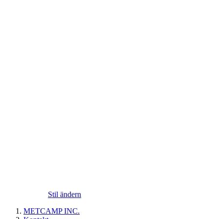
Stil ändern
METCAMP INC.
Kontakt
Datenschutzerklärung
LINKS
Impressum
STATISTICS