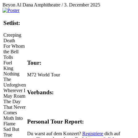
Beyon Al Dana Amphitheatre / 3. December 2025
Setlist:
Creeping
Death
For Whom
the Bell
Tolls
Tour:
Fuel
King
Nothing
M72 World Tour
The
Unforgiven
Wherever I
Vorbands:
May Roam
The Day
That Never
Comes
Moth Into
Personal Tour Report:
Flame
Sad But
Du warst auf dem Konzert?
Registriere
dich auf
True