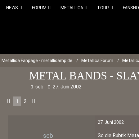
NEWS
FORUM
METALLICA
TOUR
FANSH
Metallica Fanpage - metallicamp.de
Metallica Forum
Metalli
METAL BANDS - SL
seb
27. Juni 2002
1
2
27. Juni 2002
seb
So die Rubrik Meta