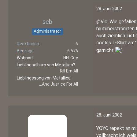
28. Juni 2002
seb
@Vic: Wie gefallen 
blutüberströmten Ke
Administrator
auch ziemlich lusti
cooles T-Shirt an:
Reaktionen
6
garnicht
Beiträge
6.576
Wohnort
HH-City
Lieblingsalbum von Metallica?
Kill Em All
Lieblingssong von Metallica
...And Justice For All
28. Juni 2002
YOYO repekt an mis
vollbracht ich wei