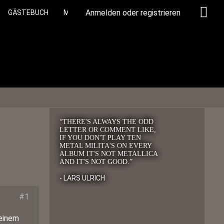
Anmelden oder registrieren
GÄSTEBUCH
MEMBERS
“THERE'S ALWAYS THE ODD
LETTER OR COMMENT LIKE,
IF YOU DON'T PLAY TEN
METAL MILITA'S ON EVERY
ALBUM IT'S NOT METALLICA
AND IT'S NOT GOOD.”
- LARS ULRICH
#1
keinem