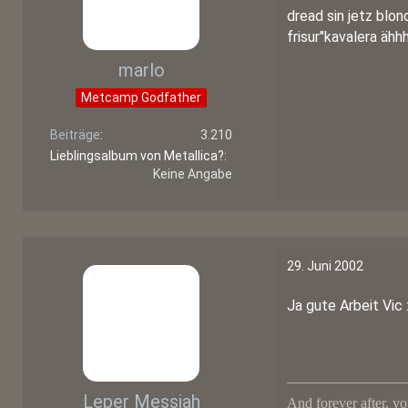
dread sin jetz blo
frisur"kavalera ähh
marlo
Metcamp Godfather
Beiträge
3.210
Lieblingsalbum von Metallica?
Keine Angabe
29. Juni 2002
Ja gute Arbeit Vic :
Leper Messiah
And forever after, yo