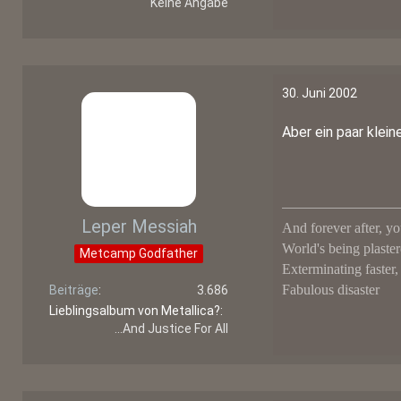
Keine Angabe
30. Juni 2002
Aber ein paar klei
Leper Messiah
And forever after, yo
World's being plaster
Metcamp Godfather
Exterminating faster,
Fabulous disaster
Beiträge
3.686
Lieblingsalbum von Metallica?
...And Justice For All