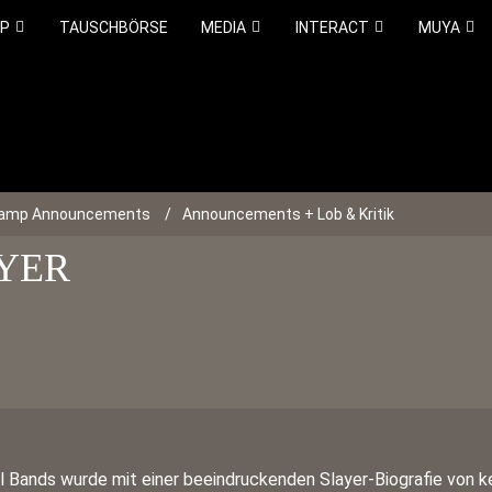
OP
TAUSCHBÖRSE
MEDIA
INTERACT
MUYA
camp Announcements
Announcements + Lob & Kritik
AYER
l Bands wurde mit einer beeindruckenden Slayer-Biografie von 