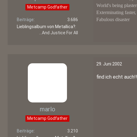
World's being plaster
Metcamp Godfather
Exterminating faster,
Fabulous disaster
Beiträge
3.686
Lieblingsalbum von Metallica?
...And Justice For All
29. Juni 2002
find ich echt auch!
marlo
Metcamp Godfather
Beiträge
3.210