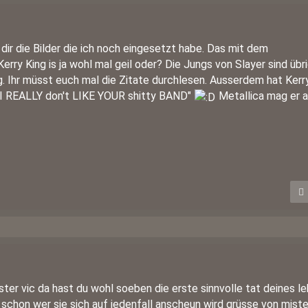
dir die Bilder die ich noch eingesetzt habe. Das mit dem
rry King is ja wohl mal geil oder? Die Jungs von Slayer sind übr
g. Ihr müsst euch mal die Zitate durchlesen. Ausserdem hat Kerry
 "I REALLY don't LIKE YOUR shitty BAND"
Metallica mag er 
ter vic da hast du wohl soeben die erste sinnvolle tat deines l
s schon wer sie sich auf jedenfall anscheun wird grüsse von mist