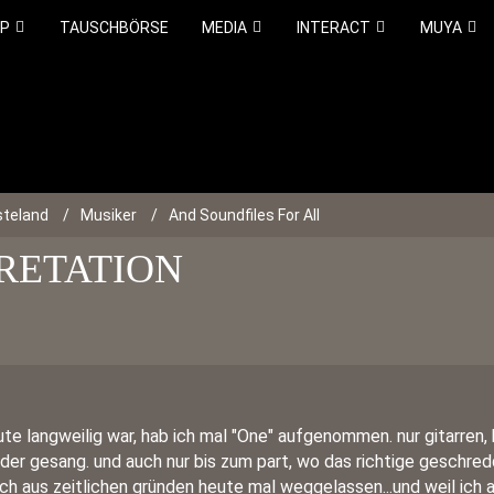
OP
TAUSCHBÖRSE
MEDIA
INTERACT
MUYA
teland
Musiker
And Soundfiles For All
RETATION
ute langweilig war, hab ich mal "One" aufgenommen. nur gitarren, 
der gesang. und auch nur bis zum part, wo das richtige geschred
ich aus zeitlichen gründen heute mal weggelassen...und weil ich 