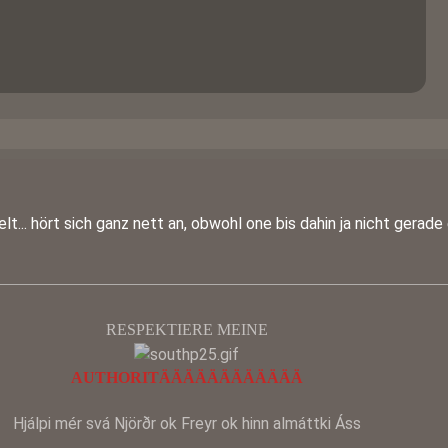
lt... hört sich ganz nett an, obwohl one bis dahin ja nicht gerade 
RESPEKTIERE MEINE
AUTHORITÄÄÄÄÄÄÄÄÄÄÄÄ
Hjálpi mér svá Njörðr ok Freyr ok hinn almáttki Áss