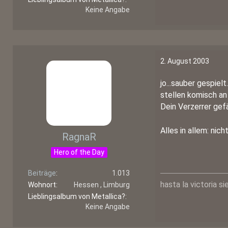
Keine Angabe
2. August 2003
jo...sauber gespiel
stellen komisch an f
Dein Verzerrer gefä
Alles in allem: nic
RagnaR
Hero of the Day
Beiträge
1.013
hasta la victoria s
Wohnort
Hessen , Limburg
Lieblingsalbum von Metallica?
Keine Angabe