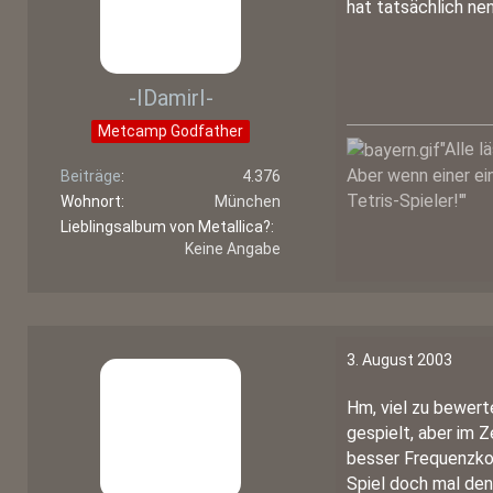
hat tatsächlich ne
-IDamirI-
Metcamp Godfather
"Alle 
Aber wenn einer ei
Beiträge
4.376
Tetris-Spieler!'"
Wohnort
München
Lieblingsalbum von Metallica?
Keine Angabe
3. August 2003
Hm, viel zu bewerte
gespielt, aber im 
besser Frequenzkorr
Spiel doch mal den