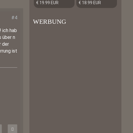
€ 19.99 EUR
€ 18.99 EUR
#4
WERBUNG
! ich hab
 über n
r der
rrung ist