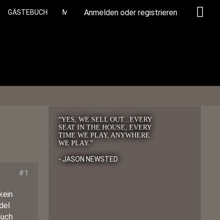
Anmelden oder registrieren
GÄSTEBUCH
MEMBERS
“YES, WE SELL OUT...EVERY
SEAT IN THE HOUSE, EVERY
TIME WE PLAY, ANYWHERE
WE PLAY.”
- JASON NEWSTED
#1
kein
del
auch