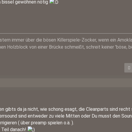
n bissel gewöhnen nötig
lästern immer über die bösen Killerspiele-Zocker, wenn ein Amokla
nen Holzblock von einer Brücke schmeißt, schreit keiner 'böse, 
n gibts da ja nicht, wie schong esagt, die Cleanparts sind recht
Zerrsound sind entweder zu viele Mitten oder Du musst den Sou
igieren ( über preamp spielen o.ä. ).
 Teil danach!