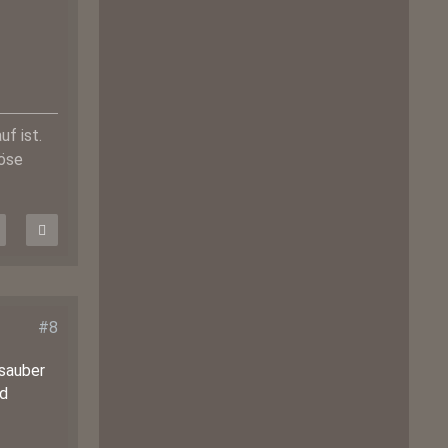
uf ist.
böse
#8
 sauber
nd