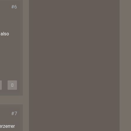
#6
 also
#7
erzerrer