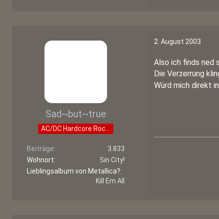
2. August 2003
Also ich finds ned 
Die Verzerrung kli
Würd mich direkt 
Sad~but~true
AC/DC Hardcore Rocker
Beiträge
3.833
Wohnort
Sin City!
Lieblingsalbum von Metallica?
Kill Em All