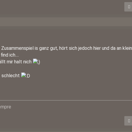
t. Zusammenspiel is ganz gut, hört sich jedoch hier und da an klei
ind ich....
llt mir halt nich
ht schlecht
iempre