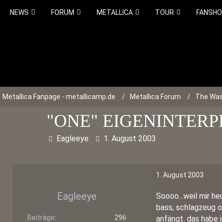
NEWS
FORUM
METALLICA
TOUR
FANSH
Metallica Fanpage - metallicamp.de
Metallica Forum
The Was
"ONE" EIGENINTERP
Eagleeye
1. August 2003
1. August 2003
Eagleeye
Soooo...weil mir he
bass, schlagzeug o
Beiträge
296
anfängt. das habe 