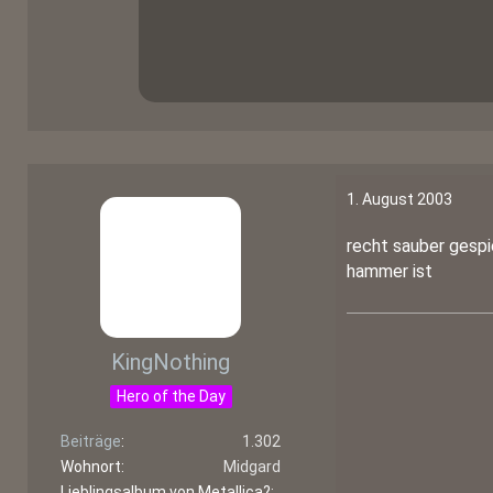
1. August 2003
recht sauber gespie
hammer ist
KingNothing
Hero of the Day
Beiträge
1.302
Wohnort
Midgard
Lieblingsalbum von Metallica?