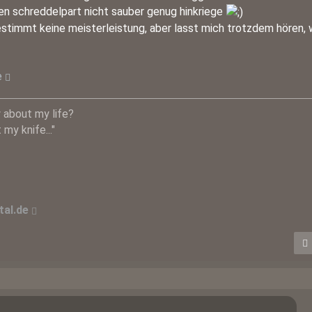
den schreddelpart nicht sauber genug hinkriege
stimmt keine meisterleistung, aber lasst mich trotzdem hören, w
e
 about my life?
my knife..."
al.de