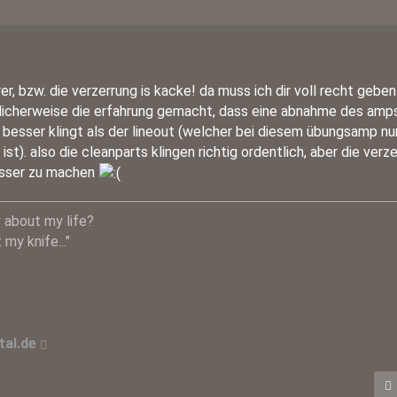
rer, bzw. die verzerrung is kacke! da muss ich dir voll recht geben
licherweise die erfahrung gemacht, dass eine abnahme des amps
h besser klingt als der lineout (welcher bei diesem übungsamp nu
st). also die cleanparts klingen richtig ordentlich, aber die verze
besser zu machen
 about my life?
my knife..."
al.de