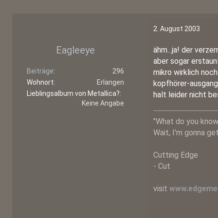
2. August 2003
Eagleeye
ähm...ja! der verzer
aber sogar erstaun
Beiträge
296
mikro wirklich noc
Wohnort
Erlangen
kopfhörer-ausgang i
Lieblingsalbum von Metallica?
halt leider nicht 
Keine Angabe
"What do you know
Wait, I'm gonna get 
Cutting Edge
- Cut
visit
www.edgemet