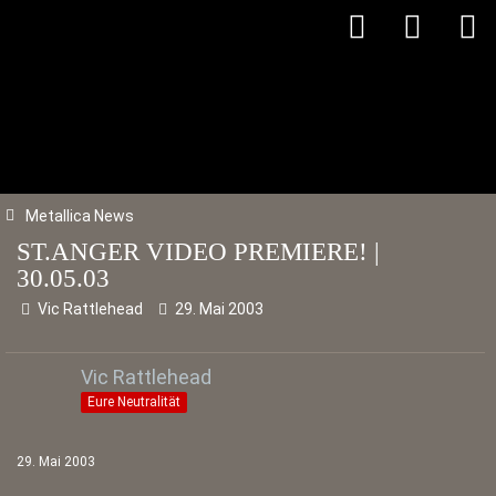
Metallica News
ST.ANGER VIDEO PREMIERE! |
30.05.03
Vic Rattlehead
29. Mai 2003
Vic Rattlehead
Eure Neutralität
29. Mai 2003