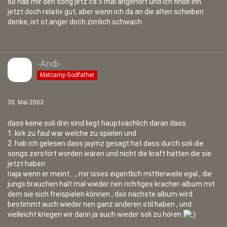
so hab mir den song jetz ca 5 mal angehört und ich finde ihn
jetzt doch relativ gut, aber wenn ich da an die alten scheiben
denke, ist st.anger doch zimlich schwach
-Andi-
Metcamp Godfather
30. Mai 2003
dass keine soli drin sind liegt hauptsächlich daran dass
1. kirk zu faul war welche zu spielen und
2. hab ich gelesen dass jaymz gesagt hat dass durch soli die
songs zerstört worden wären und nicht die kraft hätten die sie
jetzt haben
naja wenn er meint... , mir isses eigentlich mittlerweile egal , die
jungs brauchen halt mal wieder nen richtiges kracher-album mit
dem sie sich freispielen können , das nächste album wird
bestimmt auch wieder nen ganz anderen stil haben , und
vielleicht kriegen wir dann ja auch wieder soli zu hören